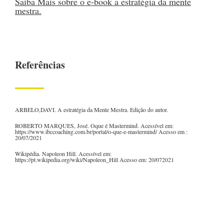
Saiba Mais sobre o e-book a estratégia da mente
mestra.
Referências
ARBELO,DAVI. A estratégia da Mente Mestra. Edição do autor.
ROBERTO MARQUES, José. Oque é Mastermind. Acessível em:
https://www.ibccoaching.com.br/portal/o-que-e-mastermind/ Acesso em :
20/07/2021
Wikipédia. Napoleon Hill. Acessível em:
https://pt.wikipedia.org/wiki/Napoleon_Hill Acesso em: 20/072021