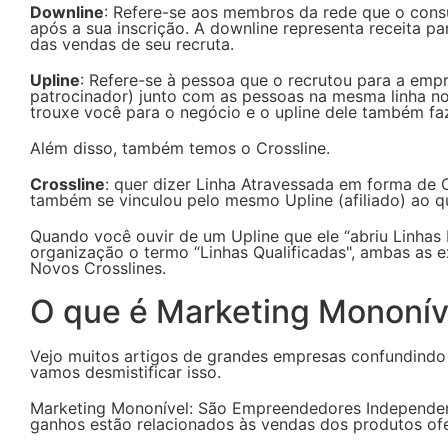
Downline
: Refere-se aos membros da rede que o consu
após a sua inscrição. A downline representa receita p
das vendas de seu recruta.
Upline
: Refere-se à pessoa que o recrutou para a empr
patrocinador) junto com as pessoas na mesma linha no
trouxe você para o negócio e o upline dele também fa
Além disso, também temos o Crossline.
Crossline
: quer dizer Linha Atravessada em forma de 
também se vinculou pelo mesmo Upline (afiliado) ao qu
Quando você ouvir de um Upline que ele “abriu Linha
organização o termo “Linhas Qualificadas", ambas as 
Novos Crosslines.
O que é Marketing Mononív
Vejo muitos artigos de grandes empresas confundindo 
vamos desmistificar isso.
Marketing Mononível: São Empreendedores Independen
ganhos estão relacionados às vendas dos produtos ofe