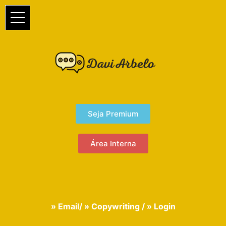
Seja Premium
Área Interna
» Email
/
» Copywriting
/
» Login