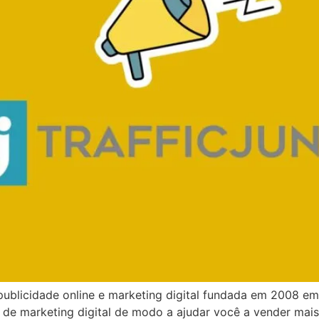
ublicidade online e marketing digital fundada em 2008 em
 de marketing digital de modo a ajudar você a vender mais