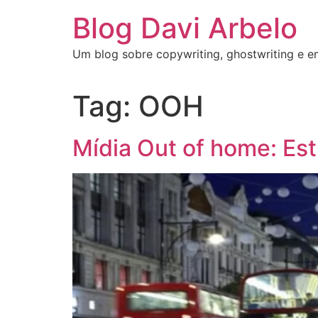
Blog Davi Arbelo
Um blog sobre copywriting, ghostwriting e 
Tag:
OOH
Mídia Out of home: Es