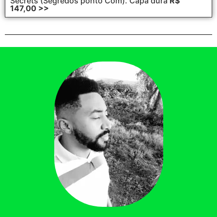
Secrets (Segredos ponto Com). Capa dura
R$
147,00 >>